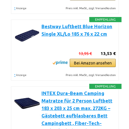
*
Preis inkl. MwSt., zzgl. Versandkosten
Anzeige
EMPFEHLUNG
Bestway Luftbett Blue Horizon
Single XL/Lo 185 x 76 x 22 cm
13,95 €
13,53 €
Bei Amazon ansehen
*
Preis inkl. MwSt., zzgl. Versandkosten
Anzeige
EMPFEHLUNG
INTEX Dura-Beam Camping
Matratze für 2 Person Luftbett
183 x 203 x 25 cm max. 272KG –
Gästebett aufblasbares Bett
Campingbett , Fiber-Tech-