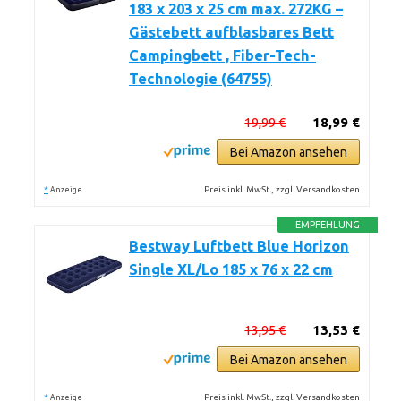
183 x 203 x 25 cm max. 272KG –
Gästebett aufblasbares Bett
Campingbett , Fiber-Tech-
Technologie (64755)
19,99 €
18,99 €
Bei Amazon ansehen
*
Preis inkl. MwSt., zzgl. Versandkosten
Anzeige
EMPFEHLUNG
Bestway Luftbett Blue Horizon
Single XL/Lo 185 x 76 x 22 cm
13,95 €
13,53 €
Bei Amazon ansehen
*
Preis inkl. MwSt., zzgl. Versandkosten
Anzeige