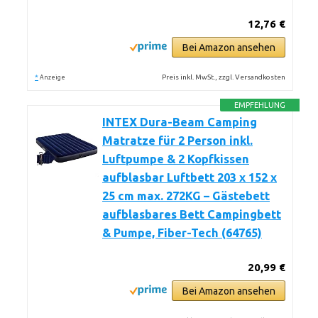
12,76 €
Bei Amazon ansehen
*
Preis inkl. MwSt., zzgl. Versandkosten
Anzeige
EMPFEHLUNG
INTEX Dura-Beam Camping
Matratze für 2 Person inkl.
Luftpumpe & 2 Kopfkissen
aufblasbar Luftbett 203 x 152 x
25 cm max. 272KG – Gästebett
aufblasbares Bett Campingbett
& Pumpe, Fiber-Tech (64765)
20,99 €
Bei Amazon ansehen