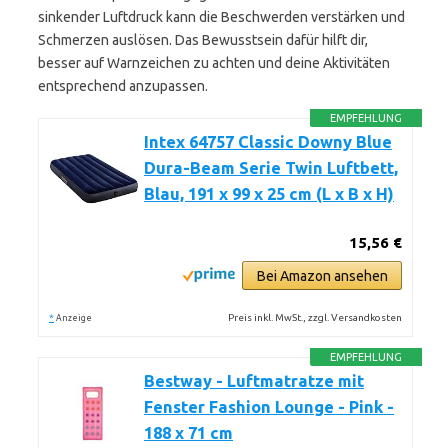
sinkender Luftdruck kann die Beschwerden verstärken und
Schmerzen auslösen. Das Bewusstsein dafür hilft dir,
besser auf Warnzeichen zu achten und deine Aktivitäten
entsprechend anzupassen.
EMPFEHLUNG
Intex 64757 Classic Downy Blue
Dura-Beam Serie Twin Luftbett,
Blau, 191 x 99 x 25 cm (L x B x H)
15,56 €
Bei Amazon ansehen
*
Preis inkl. MwSt., zzgl. Versandkosten
Anzeige
EMPFEHLUNG
Bestway - Luftmatratze mit
Fenster Fashion Lounge - Pink -
188 x 71 cm