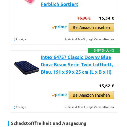
Farblich Sortiert
16,90 €
15,34 €
Bei Amazon ansehen
*
Preis inkl. MwSt., zzgl. Versandkosten
Anzeige
EMPFEHLUNG
Intex 64757 Classic Downy Blue
Dura-Beam Serie Twin Luftbett,
Blau, 191 x 99 x 25 cm (L x B x H)
15,62 €
Bei Amazon ansehen
*
Preis inkl. MwSt., zzgl. Versandkosten
Anzeige
Schadstofffreiheit und Ausgasung