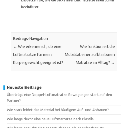
Entdecken Sie, wie die Dicke Ihrer Luftmatratze Ihren Schlaf
beeinflusst....
Beitrags-Navigation
←
Wie erkenne ich, ob eine
Wie funktioniert die
Luftmatratze für mein
Mobilität einer aufblasbaren
Körpergewicht geeignet ist?
Matratze im Alltag?
→
Neueste Beiträge
Überträgt eine Doppel-Luftmatratze Bewegungen stark auf den
Partner?
Wie stark leidet das Material bei häufigem Auf- und Abbauen?
Wie lange riecht eine neue Luftmatratze nach Plastik?
Wie lange braucht ein Reparaturkleber, bis er belastbar ist?