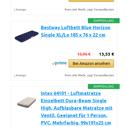
*
Preis inkl. MwSt., zzgl. Versandkosten
Anzeige
EMPFEHLUNG
Bestway Luftbett Blue Horizon
Single XL/Lo 185 x 76 x 22 cm
13,95 €
13,53 €
Bei Amazon ansehen
*
Preis inkl. MwSt., zzgl. Versandkosten
Anzeige
EMPFEHLUNG
Intex 64101 - Luftmatratze
Einzelbett Dura-Beam Single
High, Aufblasbare Matratze mit
Ventil, Geeignet für 1 Person,
PVC, Mehrfarbig, 99x191x25 cm