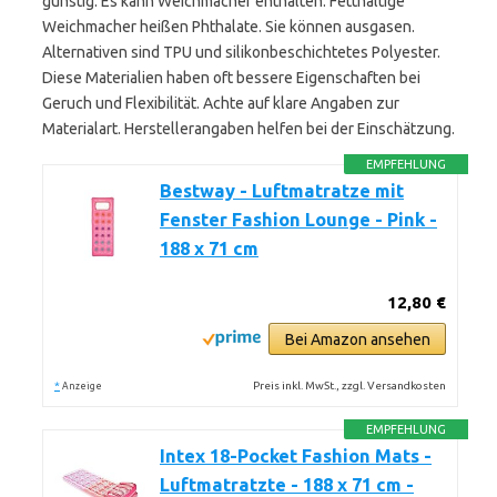
günstig. Es kann Weichmacher enthalten. Fetthaltige
Weichmacher heißen Phthalate. Sie können ausgasen.
Alternativen sind TPU und silikonbeschichtetes Polyester.
Diese Materialien haben oft bessere Eigenschaften bei
Geruch und Flexibilität. Achte auf klare Angaben zur
Materialart. Herstellerangaben helfen bei der Einschätzung.
EMPFEHLUNG
Bestway - Luftmatratze mit
Fenster Fashion Lounge - Pink -
188 x 71 cm
12,80 €
Bei Amazon ansehen
*
Preis inkl. MwSt., zzgl. Versandkosten
Anzeige
EMPFEHLUNG
Intex 18-Pocket Fashion Mats -
Luftmatratzte - 188 x 71 cm -