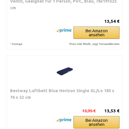
Ventil, Geeignet für 1 Person, PVC, Blau, 76x191x25
cm
13,54 €
Bei Amazon
ansehen
*
Preis inkl. MwSt., zzgl. Versandkosten
Anzeige
Bestway Luftbett Blue Horizon Single XL/Lo 185 x
76 x 22 cm
13,95 €
13,53 €
Bei Amazon
ansehen