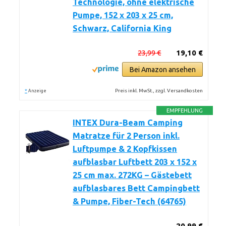
Technologie, ohne elektrische
Pumpe, 152 x 203 x 25 cm,
Schwarz, California King
23,99 €
19,10 €
Bei Amazon ansehen
*
Preis inkl. MwSt., zzgl. Versandkosten
Anzeige
EMPFEHLUNG
INTEX Dura-Beam Camping
Matratze für 2 Person inkl.
Luftpumpe & 2 Kopfkissen
aufblasbar Luftbett 203 x 152 x
25 cm max. 272KG – Gästebett
aufblasbares Bett Campingbett
& Pumpe, Fiber-Tech (64765)
20,99 €