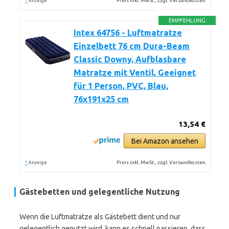
*
Preis inkl. MwSt., zzgl. Versandkosten
Anzeige
EMPFEHLUNG
Intex 64756 - Luftmatratze
Einzelbett 76 cm Dura-Beam
Classic Downy, Aufblasbare
Matratze mit Ventil, Geeignet
für 1 Person, PVC, Blau,
76x191x25 cm
13,54 €
Bei Amazon ansehen
*
Preis inkl. MwSt., zzgl. Versandkosten
Anzeige
Gästebetten und gelegentliche Nutzung
Wenn die Luftmatratze als Gästebett dient und nur
gelegentlich genutzt wird, kann es schnell passieren, dass