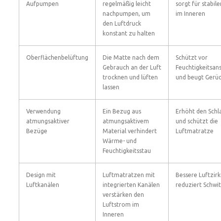
Aufpumpen
regelmäßig leicht
sorgt für stabile
nachpumpen, um
im Inneren
den Luftdruck
konstant zu halten
Oberflächenbelüftung
Die Matte nach dem
Schützt vor
Gebrauch an der Luft
Feuchtigkeitsa
trocknen und lüften
und beugt Gerü
lassen
Verwendung
Ein Bezug aus
Erhöht den Sch
atmungsaktiver
atmungsaktivem
und schützt die
Bezüge
Material verhindert
Luftmatratze
Wärme- und
Feuchtigkeitsstau
Design mit
Luftmatratzen mit
Bessere Luftzirk
Luftkanälen
integrierten Kanälen
reduziert Schwi
verstärken den
Luftstrom im
Inneren