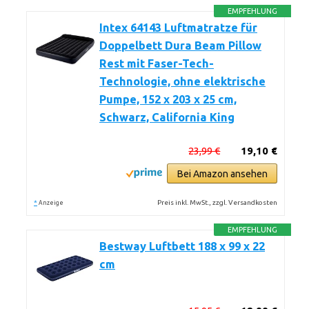
EMPFEHLUNG
Intex 64143 Luftmatratze für
Doppelbett Dura Beam Pillow
Rest mit Faser-Tech-
Technologie, ohne elektrische
Pumpe, 152 x 203 x 25 cm,
Schwarz, California King
23,99 €
19,10 €
Bei Amazon ansehen
*
Preis inkl. MwSt., zzgl. Versandkosten
Anzeige
EMPFEHLUNG
Bestway Luftbett 188 x 99 x 22
cm