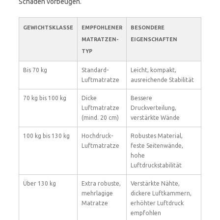
Schäden vorbeugen.
GEWICHTSKLASSE
EMPFOHLENER
BESONDERE
MATRATZEN-
EIGENSCHAFTEN
TYP
Bis 70 kg
Standard-
Leicht, kompakt,
Luftmatratze
ausreichende Stabilität
70 kg bis 100 kg
Dicke
Bessere
Luftmatratze
Druckverteilung,
(mind. 20 cm)
verstärkte Wände
100 kg bis 130 kg
Hochdruck-
Robustes Material,
Luftmatratze
feste Seitenwände,
hohe
Luftdruckstabilität
Über 130 kg
Extra robuste,
Verstärkte Nähte,
mehrlagige
dickere Luftkammern,
Matratze
erhöhter Luftdruck
empfohlen