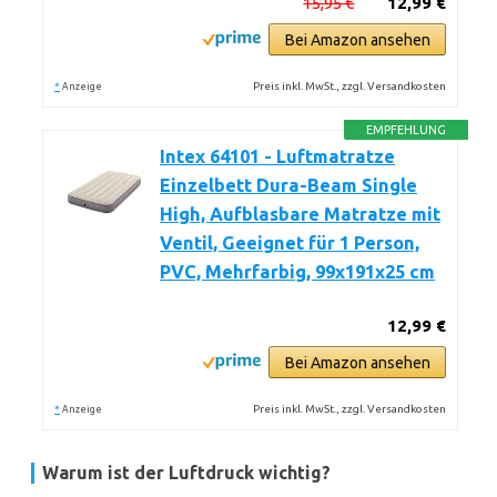
15,95 €
12,99 €
Bei Amazon ansehen
*
Preis inkl. MwSt., zzgl. Versandkosten
Anzeige
EMPFEHLUNG
Intex 64101 - Luftmatratze
Einzelbett Dura-Beam Single
High, Aufblasbare Matratze mit
Ventil, Geeignet für 1 Person,
PVC, Mehrfarbig, 99x191x25 cm
12,99 €
Bei Amazon ansehen
*
Preis inkl. MwSt., zzgl. Versandkosten
Anzeige
Warum ist der Luftdruck wichtig?