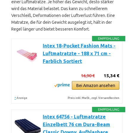
einer Luftmatratze. Je höher das Gewicht, desto stärker
wird das Material belastet. Das kann zu schnellerem
Verschleiß, Deformationen oder Luftverlust führen. Eine
Matratze, die für dein Gewicht ausgelegt ist, hält in der
Regel länger und bietet besseren Komfort.
EMPFEHLUNG
Intex 18-Pocket Fashion Mats -
Luftmatratzte - 188 x 71 cm -
Farblich Sortiert
16,90 €
15,34 €
Bei Amazon ansehen
*
Preis inkl. MwSt., zzgl. Versandkosten
Anzeige
EMPFEHLUNG
Intex 64756 - Luftmatratze
Einzelbett 76 cm Dura-Beam
Classic Downy, Aufblasbare