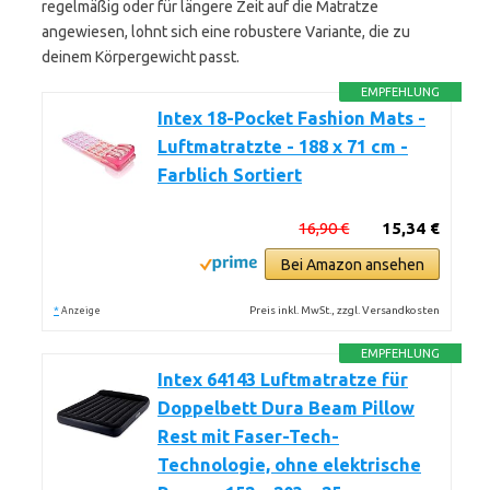
regelmäßig oder für längere Zeit auf die Matratze
angewiesen, lohnt sich eine robustere Variante, die zu
deinem Körpergewicht passt.
EMPFEHLUNG
Intex 18-Pocket Fashion Mats -
Luftmatratzte - 188 x 71 cm -
Farblich Sortiert
16,90 €
15,34 €
Bei Amazon ansehen
*
Preis inkl. MwSt., zzgl. Versandkosten
Anzeige
EMPFEHLUNG
Intex 64143 Luftmatratze für
Doppelbett Dura Beam Pillow
Rest mit Faser-Tech-
Technologie, ohne elektrische