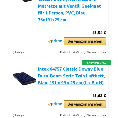
Matratze mit Ventil, Geeignet
für 1 Person, PVC, Blau,
76x191x25 cm
13,54 €
Bei Amazon ansehen
*
Preis inkl. MwSt., zzgl. Versandkosten
Anzeige
EMPFEHLUNG
Intex 64757 Classic Downy Blue
Dura-Beam Serie Twin Luftbett,
Blau, 191 x 99 x 25 cm (L x B x H)
15,62 €
Bei Amazon ansehen
*
Preis inkl. MwSt., zzgl. Versandkosten
Anzeige