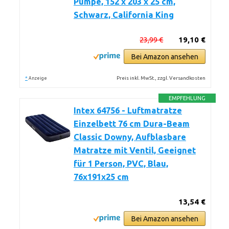
Pumpe, 152 x 203 x 25 cm,
Schwarz, California King
23,99 €
19,10 €
Bei Amazon ansehen
*
Preis inkl. MwSt., zzgl. Versandkosten
Anzeige
EMPFEHLUNG
Intex 64756 - Luftmatratze
Einzelbett 76 cm Dura-Beam
Classic Downy, Aufblasbare
Matratze mit Ventil, Geeignet
für 1 Person, PVC, Blau,
76x191x25 cm
13,54 €
Bei Amazon ansehen