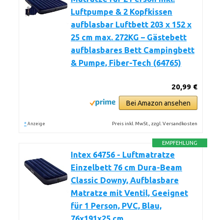
Luftpumpe & 2 Kopfkissen
aufblasbar Luftbett 203 x 152 x
25 cm max. 272KG – Gästebett
aufblasbares Bett Campingbett
& Pumpe, Fiber-Tech (64765)
20,99 €
Bei Amazon ansehen
*
Preis inkl. MwSt., zzgl. Versandkosten
Anzeige
EMPFEHLUNG
Intex 64756 - Luftmatratze
Einzelbett 76 cm Dura-Beam
Classic Downy, Aufblasbare
Matratze mit Ventil, Geeignet
für 1 Person, PVC, Blau,
76x191x25 cm