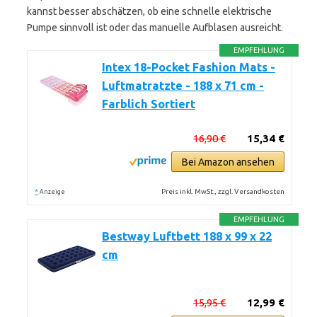
kannst besser abschätzen, ob eine schnelle elektrische
Pumpe sinnvoll ist oder das manuelle Aufblasen ausreicht.
EMPFEHLUNG
Intex 18-Pocket Fashion Mats -
Luftmatratzte - 188 x 71 cm -
Farblich Sortiert
16,90 €
15,34 €
Bei Amazon ansehen
*
Preis inkl. MwSt., zzgl. Versandkosten
Anzeige
EMPFEHLUNG
Bestway Luftbett 188 x 99 x 22
cm
15,95 €
12,99 €