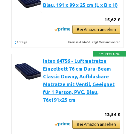
Blau, 191 x 99 x 25 cm (L x B x H)
15,62 €
Bei Amazon ansehen
*
Preis inkl. MwSt., zzgl. Versandkosten
Anzeige
EMPFEHLUNG
Intex 64756 - Luftmatratze
Einzelbett 76 cm Dura-Beam
Classic Downy, Aufblasbare
Matratze mit Ventil, Geeignet
für 1 Person, PVC, Blau,
76x191x25 cm
13,54 €
Bei Amazon ansehen