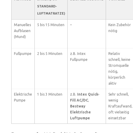
STANDARD-
LUFTMATRATZE)
Manuelles
5 bis 15 Minuten
–
Kein Zubehör
Aufblasen
nötig
(Mund)
Fußpumpe
2 bis 5 Minuten
z.B. Intex
Relativ
Fußpumpe
schnell, keine
Stromquelle
nötig,
körperlich
aktiv
Elektrische
1 bis 3 Minuten
z.B.
Intex Quick-
Sehr schnell,
Pumpe
Fill AC/DC
,
wenig
Bestway
Kraftaufwand,
Elektrische
oft vielseitig
Luftpumpe
einsetzbar