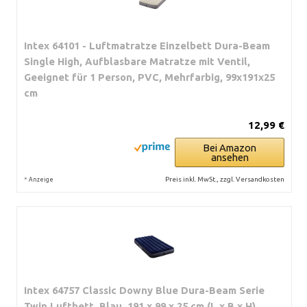
Intex 64101 - Luftmatratze Einzelbett Dura-Beam
Single High, Aufblasbare Matratze mit Ventil,
Geeignet für 1 Person, PVC, Mehrfarbig, 99x191x25
cm
12,99 €
Bei Amazon
ansehen
*
Preis inkl. MwSt., zzgl. Versandkosten
Anzeige
Intex 64757 Classic Downy Blue Dura-Beam Serie
Twin Luftbett, Blau, 191 x 99 x 25 cm (L x B x H)