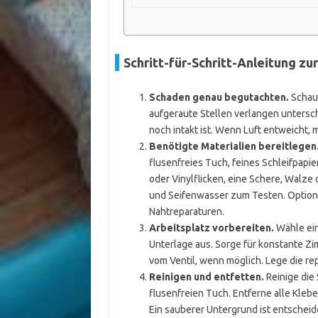
Schritt-für-Schritt-Anleitung zu
Schaden genau begutachten.
Schau 
aufgeraute Stellen verlangen untersch
noch intakt ist. Wenn Luft entweicht, m
Benötigte Materialien bereitlegen
flusenfreies Tuch, feines Schleifpapie
oder Vinylflicken, eine Schere, Walz
und Seifenwasser zum Testen. Optional
Nahtreparaturen.
Arbeitsplatz vorbereiten.
Wähle ein
Unterlage aus. Sorge für konstante Zi
vom Ventil, wenn möglich. Lege die rep
Reinigen und entfetten.
Reinige die
flusenfreien Tuch. Entferne alle Klebe
Ein sauberer Untergrund ist entscheid