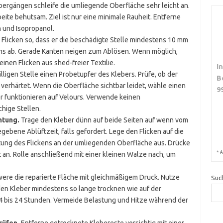
bergängen schleife die umliegende Oberfläche sehr leicht an.
ite behutsam. Ziel ist nur eine minimale Rauheit. Entferne
 und Isopropanol.
Flicken so, dass er die beschädigte Stelle mindestens 10 mm
ens ab. Gerade Kanten neigen zum Ablösen. Wenn möglich,
inen Flicken aus shed-freier Textilie.
I
ligen Stelle einen Probetupfer des Klebers. Prüfe, ob der
B
 verhärtet. Wenn die Oberfläche sichtbar leidet, wähle einen
9
r funktionieren auf Velours. Verwende keinen
hige Stellen.
htung.
Trage den Kleber dünn auf beide Seiten auf wenn vom
ebene Ablüftzeit, falls gefordert. Lege den Flicken auf die
chtung des Flickens an der umliegenden Oberfläche aus. Drücke
*
A
st an. Rolle anschließend mit einer kleinen Walze nach, um
re die reparierte Fläche mit gleichmäßigem Druck. Nutze
Suc
en Kleber mindestens so lange trocknen wie auf der
4 bis 24 Stunden. Vermeide Belastung und Hitze während der