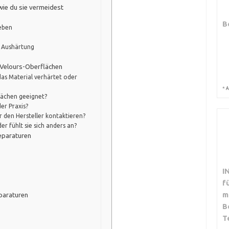
wie du sie vermeidest
B
eben
r Aushärtung
 Velours-Oberflächen
as Material verhärtet oder
*
A
lächen geeignet?
er Praxis?
er den Hersteller kontaktieren?
der fühlt sie sich anders an?
eparaturen
I
f
m
paraturen
B
T