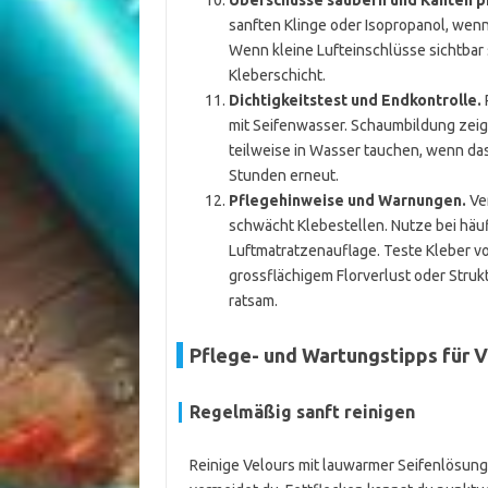
Überschüsse säubern und Kanten p
sanften Klinge oder Isopropanol, wenn 
Wenn kleine Lufteinschlüsse sichtbar 
Kleberschicht.
Dichtigkeitstest und Endkontrolle.
mit Seifenwasser. Schaumbildung zeigt
teilweise in Wasser tauchen, wenn das 
Stunden erneut.
Pflegehinweise und Warnungen.
Ver
schwächt Klebestellen. Nutze bei häu
Luftmatratzenauflage. Teste Kleber vor
grossflächigem Florverlust oder Struk
ratsam.
Pflege- und Wartungstipps für 
Regelmäßig sanft reinigen
Reinige Velours mit lauwarmer Seifenlösun