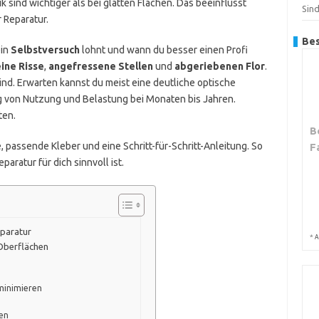
k sind wichtiger als bei glatten Flächen. Das beeinflusst
Sind
 Reparatur.
Bes
ein
Selbstversuch
lohnt und wann du besser einen Profi
eine Risse
,
angefressene Stellen
und
abgeriebenen Flor
.
sind. Erwarten kannst du meist eine deutliche optische
ig von Nutzung und Belastung bei Monaten bis Jahren.
ten.
B
 passende Kleber und eine Schritt-für-Schritt-Anleitung. So
F
aratur für dich sinnvoll ist.
eparatur
*
A
Oberflächen
minimieren
ren