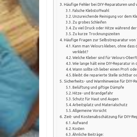
Häufige Fehler bei DIY-Reparaturen und 
Falsche Klebstoffwahl
Unzureichende Reinigung vor dem Kl
Zu grobes Schleifen
Zu viel Druck oder Hitze während de
Zu kurze Trocknungszeiten
Häufige Fragen zur Selbstreparatur von
Kann man Velours kleben, ohne dass d
verklebt?
Welche Kleber sind für Velours-Oberf
Wie lange hält eine DIY-Reparatur in d
Wann sollte ich lieber einen Profi od
Bleibt die reparierte Stelle sichtbar o
Sicherheits- und Warnhinweise für DIY-R
Belüftung und giftige Dämpfe
Hitze- und Brandgefahr
Schutz für Haut und Augen
Arbeitsplatz und Materialschutz
Allgemeine Vorsicht
Zeit- und Kostenabschätzung für DIY-Re
Aufwand
Kosten
Ähnliche Beiträge: