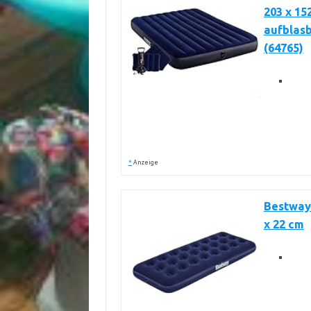
203 x 15
aufblas
(64765)
*
Anzeige
Bestway 
x 22 cm