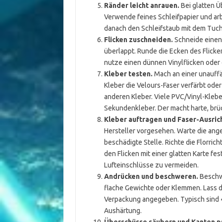
Ränder leicht anrauen.
Bei glatten Ü
Verwende feines Schleifpapier und arbe
danach den Schleifstaub mit dem Tuch
Flicken zuschneiden.
Schneide einen 
überlappt. Runde die Ecken des Flick
nutze einen dünnen Vinylflicken oder e
Kleber testen.
Mach an einer unauffäl
Kleber die Velours-Faser verfärbt oder
anderen Kleber. Viele PVC/Vinyl-Klebe
Sekundenkleber. Der macht harte, brüc
Kleber auftragen und Faser-Ausric
Hersteller vorgesehen. Warte die angeg
beschädigte Stelle. Richte die Florri
den Flicken mit einer glatten Karte fe
Lufteinschlüsse zu vermeiden.
Andrücken und beschweren.
Beschwe
flache Gewichte oder Klemmen. Lass d
Verpackung angegeben. Typisch sind 
Aushärtung.