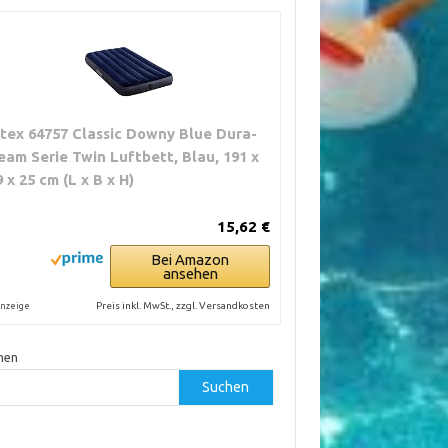
ntex 64757 Classic Downy Blue Dura-
eam Serie Twin Luftbett, Blau, 191 x
9 x 25 cm (L x B x H)
15,62 €
Bei Amazon
ansehen
Preis inkl. MwSt., zzgl. Versandkosten
nzeige
hen
Suchen