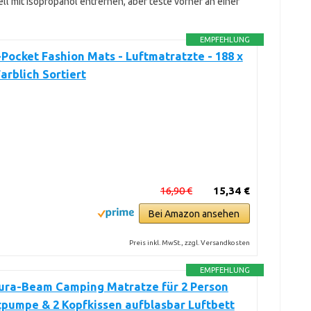
ll mit Isopropanol entfernen, aber teste vorher an einer
EMPFEHLUNG
-Pocket Fashion Mats - Luftmatratzte - 188 x
Farblich Sortiert
16,90 €
15,34 €
Bei Amazon ansehen
Preis inkl. MwSt., zzgl. Versandkosten
EMPFEHLUNG
ura-Beam Camping Matratze für 2 Person
ftpumpe & 2 Kopfkissen aufblasbar Luftbett