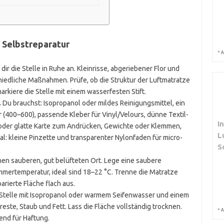
r Selbstreparatur
*
A
dir die Stelle in Ruhe an. Kleinrisse, abgeriebener Flor und
iedliche Maßnahmen. Prüfe, ob die Struktur der Luftmatratze
arkiere die Stelle mit einem wasserfesten Stift.
.
Du brauchst: Isopropanol oder mildes Reinigungsmittel, ein
r (400–600), passende Kleber für Vinyl/Velours, dünne Textil-
I
e oder glatte Karte zum Andrücken, Gewichte oder Klemmen,
L
: kleine Pinzette und transparenter Nylonfaden für micro-
S
en sauberen, gut belüfteten Ort. Lege eine saubere
mmertemperatur, ideal sind 18–22 °C. Trenne die Matratze
arierte Fläche flach aus.
 Stelle mit Isopropanol oder warmem Seifenwasser und einem
reste, Staub und Fett. Lass die Fläche vollständig trocknen.
*
A
end für Haftung.