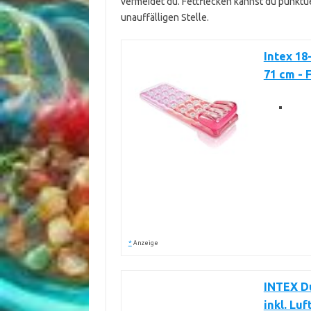
vermeidet du. Fettflecken kannst du punktue
unauffälligen Stelle.
Intex 18
71 cm - 
*
Anzeige
INTEX D
inkl. Lu