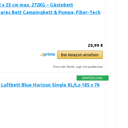
2 x 25 cm max. 272KG – Gästebett
bares Bett Campingbett & Pumpe, Fiber-Tech
20,99 €
Bei Amazon ansehen
Preis inkl. MwSt., zzgl. Versandkosten
EMPFEHLUNG
Luftbett Blue Horizon Single XL/Lo 185 x 76