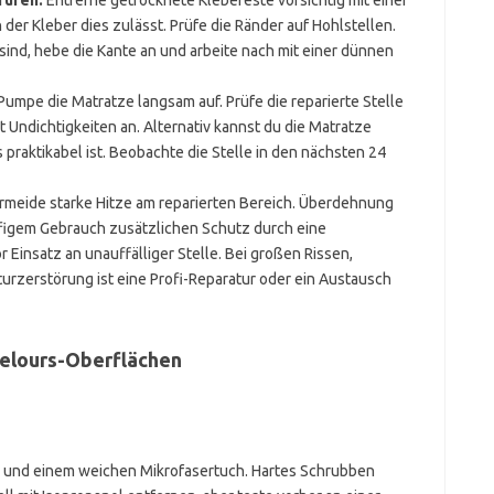
rüfen.
Entferne getrocknete Klebereste vorsichtig mit einer
der Kleber dies zulässt. Prüfe die Ränder auf Hohlstellen.
sind, hebe die Kante an und arbeite nach mit einer dünnen
Pumpe die Matratze langsam auf. Prüfe die reparierte Stelle
 Undichtigkeiten an. Alternativ kannst du die Matratze
praktikabel ist. Beobachte die Stelle in den nächsten 24
meide starke Hitze am reparierten Bereich. Überdehnung
figem Gebrauch zusätzlichen Schutz durch eine
 Einsatz an unauffälliger Stelle. Bei großen Rissen,
turzerstörung ist eine Profi-Reparatur oder ein Austausch
Velours-Oberflächen
g und einem weichen Mikrofasertuch. Hartes Schrubben