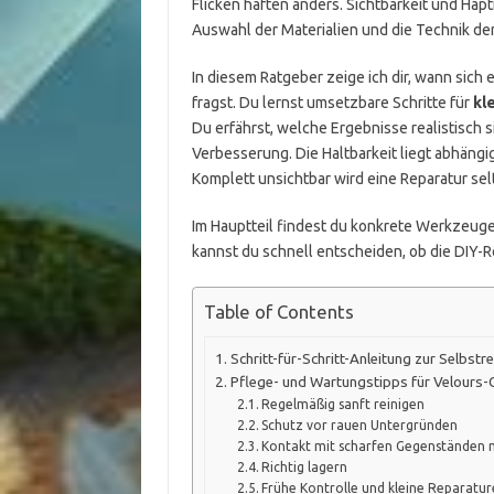
Flicken haften anders. Sichtbarkeit und Hapti
Auswahl der Materialien und die Technik der
In diesem Ratgeber zeige ich dir, wann sich 
fragst. Du lernst umsetzbare Schritte für
kl
Du erfährst, welche Ergebnisse realistisch 
Verbesserung. Die Haltbarkeit liegt abhäng
Komplett unsichtbar wird eine Reparatur sel
Im Hauptteil findest du konkrete Werkzeuge,
kannst du schnell entscheiden, ob die DIY-Rep
Table of Contents
Schritt-für-Schritt-Anleitung zur Selbstr
Pflege- und Wartungstipps für Velours-
Regelmäßig sanft reinigen
Schutz vor rauen Untergründen
Kontakt mit scharfen Gegenständen 
Richtig lagern
Frühe Kontrolle und kleine Reparatu