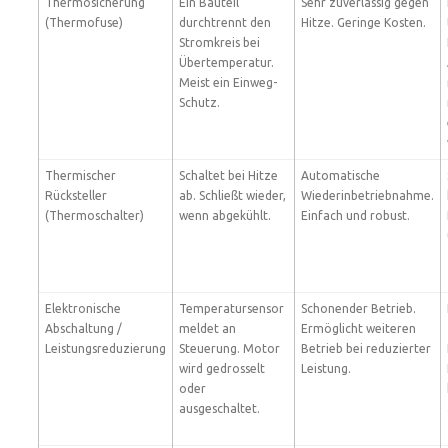
Thermosicherung
Ein Bauteil
Sehr zuverlässig gegen
(Thermofuse)
durchtrennt den
Hitze. Geringe Kosten.
Stromkreis bei
Übertemperatur.
Meist ein Einweg-
Schutz.
Thermischer
Schaltet bei Hitze
Automatische
Rücksteller
ab. Schließt wieder,
Wiederinbetriebnahme.
(Thermoschalter)
wenn abgekühlt.
Einfach und robust.
Elektronische
Temperatursensor
Schonender Betrieb.
Abschaltung /
meldet an
Ermöglicht weiteren
Leistungsreduzierung
Steuerung. Motor
Betrieb bei reduzierter
wird gedrosselt
Leistung.
oder
ausgeschaltet.