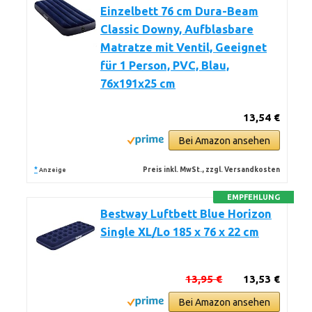
Einzelbett 76 cm Dura-Beam
Classic Downy, Aufblasbare
Matratze mit Ventil, Geeignet
für 1 Person, PVC, Blau,
76x191x25 cm
13,54 €
Bei Amazon ansehen
*
Preis inkl. MwSt., zzgl. Versandkosten
Anzeige
EMPFEHLUNG
Bestway Luftbett Blue Horizon
Single XL/Lo 185 x 76 x 22 cm
13,95 €
13,53 €
Bei Amazon ansehen