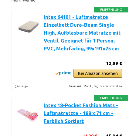
mehr Wärme.
EMPFEHLUNG
Intex 64101 - Luftmatratze
Einzelbett Dura-Beam Single
High, Aufblasbare Matratze mit
Ventil, Geeignet für 1 Person,
PVC, Mehrfarbig, 99x191x25 cm
12,99 €
Bei Amazon ansehen
*
Preis inkl. MwSt., zzgl. Versandkosten
Anzeige
EMPFEHLUNG
Intex 18-Pocket Fashion Mats -
Luftmatratzte - 188 x 71 cm -
Farblich Sortiert
16,90 €
15,34 €