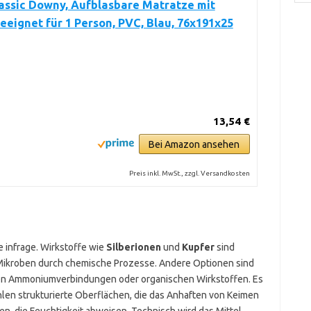
assic Downy, Aufblasbare Matratze mit
Geeignet für 1 Person, PVC, Blau, 76x191x25
13,54 €
Bei Amazon ansehen
Preis inkl. MwSt., zzgl. Versandkosten
infrage. Wirkstoffe wie
Silberionen
und
Kupfer
sind
Mikroben durch chemische Prozesse. Andere Optionen sind
ren Ammoniumverbindungen oder organischen Wirkstoffen. Es
len strukturierte Oberflächen, die das Anhaften von Keimen