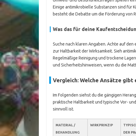
Umwelt- und Gesundheitsfragen spielen eine
Einige antimikrobielle Substanzen sind für
besteht die Debatte um die Förderung von R
Was das für deine Kaufentscheidu
Suche nach klaren Angaben. Achte auf den 
zur Haltbarkeit der Wirksamkeit. Sieh anti
Regelmäßige Reinigung und trockene Lagerun
und Sicherheitshinweisen, wenn du die Matte
Vergleich: Welche Ansätze gibt 
Im Folgenden siehst du die gängigen Herang
praktische Haltbarkeit und typische Vor- und
sinnvoll ist.
MATERIAL /
WIRKPRINZIP
TYPISC
BEHANDLUNG
DER PR