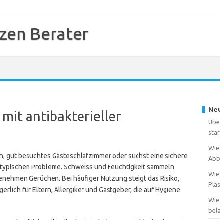
zen Berater
Neu
mit antibakterieller
Übe
star
Wie 
, gut besuchtes Gästeschlafzimmer oder suchst eine sichere
Abb
e typischen Probleme. Schweiss und Feuchtigkeit sammeln
Wie 
genehmen Gerüchen. Bei häufiger Nutzung steigt das Risiko,
Plas
gerlich für Eltern, Allergiker und Gastgeber, die auf Hygiene
Wie 
bela