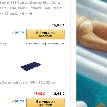
ntex 64757 Classic Downy Blue Dura-
eam Serie Twin Luftbett, Blau, 191 x
9 x 25 cm (L x B x H)
15,62 €
Bei Amazon
ansehen
Preis inkl. MwSt., zzgl. Versandkosten
nzeige
estway Luftbett 188 x 99 x 22 cm
15,95 €
12,99 €
Bei Amazon
ansehen