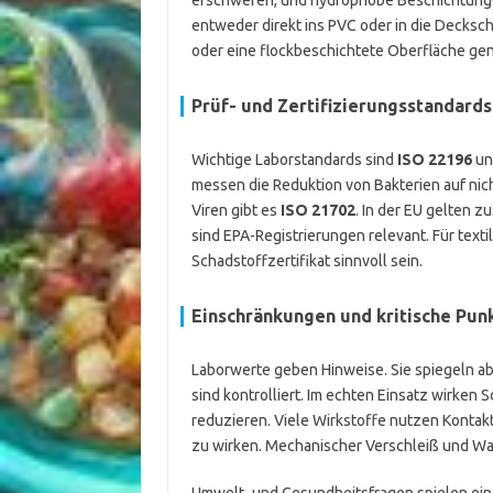
erschweren, und hydrophobe Beschichtungen
entweder direkt ins PVC oder in die Decksch
oder eine flockbeschichtete Oberfläche gen
Prüf- und Zertifizierungsstandards
Wichtige Laborstandards sind
ISO 22196
un
messen die Reduktion von Bakterien auf nic
Viren gibt es
ISO 21702
. In der EU gelten 
sind EPA-Registrierungen relevant. Für tex
Schadstoffzertifikat sinnvoll sein.
Einschränkungen und kritische Pun
Laborwerte geben Hinweise. Sie spiegeln ab
sind kontrolliert. Im echten Einsatz wirken
reduzieren. Viele Wirkstoffe nutzen Kontak
zu wirken. Mechanischer Verschleiß und Wa