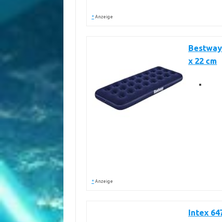
*
Anzeige
Bestway 
x 22 cm
*
Anzeige
Intex 64