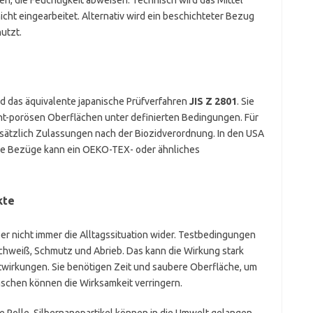
, die Feuchtigkeit abweisen. Technisch wird das Mittel
icht eingearbeitet. Alternativ wird ein beschichteter Bezug
utzt.
d das äquivalente japanische Prüfverfahren
JIS Z 2801
. Sie
ht-porösen Oberflächen unter definierten Bedingungen. Für
zusätzlich Zulassungen nach der Biozidverordnung. In den USA
tile Bezüge kann ein OEKO-TEX- oder ähnliches
kte
er nicht immer die Alltagssituation wider. Testbedingungen
 Schweiß, Schmutz und Abrieb. Das kann die Wirkung stark
twirkungen. Sie benötigen Zeit und saubere Oberfläche, um
schen können die Wirksamkeit verringern.