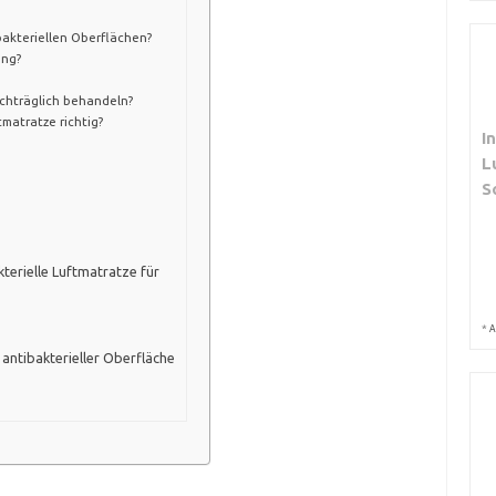
bakteriellen Oberflächen?
ung?
chträglich behandeln?
tmatratze richtig?
I
L
S
kterielle Luftmatratze für
*
A
antibakterieller Oberfläche