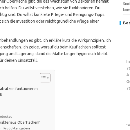
einer Oberfläche gibt, die das Wachstum von Bakterien hemmt.
Sin
ch helfen. Du willst verstehen, wie sie funktionieren. Du
kom
ig sind. Du willst konkrete Pflege- und Reinigungs-Tipps.
sich die Investition oder reicht gründliche Pflege einer
Bes
behandlungen es gibt. Ich erkläre kurz die Wirkprinzipien. Ich
enschaften. Ich zeige, worauf du beim Kauf achten solltest.
ung und Lagerung, damit die Matte länger hygienisch bleibt.
ür deinen Einsatzfall.
I
7
A
G
7
matratzen funktionieren
ll
bedeutet
bakterielle Oberflächen?
*
A
von Produktangaben