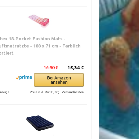
ntex 18-Pocket Fashion Mats -
uftmatratzte - 188 x 71 cm - Farblich
ortiert
16,90 €
15,34 €
Bei Amazon
ansehen
Preis inkl. MwSt., zzgl. Versandkosten
nzeige