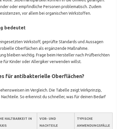
 Rolle. Silbernanopartikel können in die Umwelt gelangen.
 Kinder oder empfindliche Personen problematisch. Zudem
esistenzen, vor allem bei organischen Wirkstoffen.
ng bedeutet
eingesetzten Wirkstoff, geprüfte Standards und Aussagen
mikrobielle Oberflächen als ergänzende Maßnahme.
g bleiben wichtig. Frage beim Hersteller nach Prüfberichten
 für Kinder oder Allergiker verwenden willst.
es für antibakterielle Oberflächen?
ehensweisen im Vergleich. Die Tabelle zeigt Wirkprinzip,
 Nachteile. So erkennst du schneller, was für deinen Bedarf
HE HALTBARKEIT IN
VOR- UND
TYPISCHE
AXIS
NACHTEILE
ANWENDUNGSFÄLLE