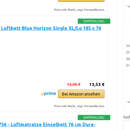
*
A
Preis inkl. MwSt., zzgl. Versandkosten
EMPFEHLUNG
Luftbett Blue Horizon Single XL/Lo 185 x 76
I
D
M
P
13,95 €
13,53 €
Bei Amazon ansehen
*
A
Preis inkl. MwSt., zzgl. Versandkosten
Suc
EMPFEHLUNG
756 - Luftmatratze Einzelbett 76 cm Dura-