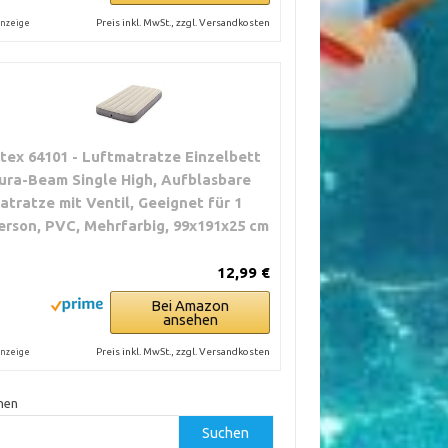
Preis inkl. MwSt., zzgl. Versandkosten
nzeige
ntex 64101 - Luftmatratze Einzelbett
ura-Beam Single High, Aufblasbare
atratze mit Ventil, Geeignet für 1
erson, PVC, Mehrfarbig, 99x191x25 cm
12,99 €
Bei Amazon
ansehen
Preis inkl. MwSt., zzgl. Versandkosten
nzeige
hen
Suchen