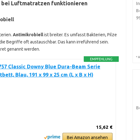
 bei Luftmatratzen funktionieren
I
B
9
obiell
terien.
Antimikrobiell
ist breiter. Es umfasst Bakterien, Pilze
e Begriffe oft austauschbar. Das kann irreführend sein.
kret genannt werden.
*
A
EMPFEHLUNG
757 Classic Downy Blue Dura-Beam Serie
bett, Blau, 191 x 99 x 25 cm (L x B x H)
B
15,62 €
Bei Amazon ansehen