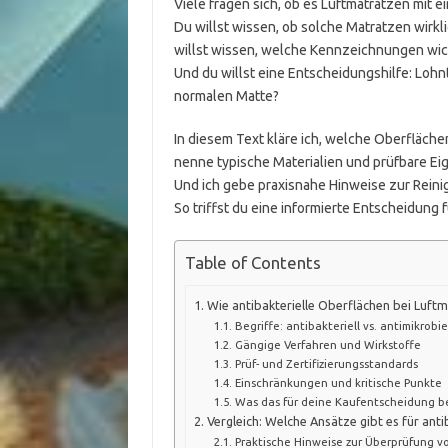
Viele fragen sich, ob es Luftmatratzen mit 
Du willst wissen, ob solche Matratzen wirkli
willst wissen, welche Kennzeichnungen wicht
Und du willst eine Entscheidungshilfe: Lohnt 
normalen Matte?
In diesem Text kläre ich, welche Oberflächen
nenne typische Materialien und prüfbare Eig
Und ich gebe praxisnahe Hinweise zur Reinig
So triffst du eine informierte Entscheidung f
Table of Contents
Wie antibakterielle Oberflächen bei Luft
Begriffe: antibakteriell vs. antimikrobie
Gängige Verfahren und Wirkstoffe
Prüf- und Zertifizierungsstandards
Einschränkungen und kritische Punkte
Was das für deine Kaufentscheidung 
Vergleich: Welche Ansätze gibt es für anti
Praktische Hinweise zur Überprüfung 