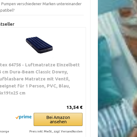
d Pumpen verschiedener Marken untereinander
patibel?
tseller
ntex 64756 - Luftmatratze Einzelbett
6 cm Dura-Beam Classic Downy,
ufblasbare Matratze mit Ventil,
eeignet für 1 Person, PVC, Blau,
6x191x25 cm
13,54 €
Bei Amazon
ansehen
Preis inkl. MwSt., zzgl. Versandkosten
nzeige